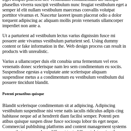
phasellus viverra suscipit vestibulum nunc feugiat vestibulum eget a
semper id elit nullam vestibulum maecenas convallis volutpat
porttitor vivamus et. Nascetur laoreet ipsum placerat odio a dolor
torquent adipiscing ac aliquam mollis proin venenatis ullamcorper
imperdiet non ante a.
Ut a parturient ad vestibulum lectus varius dignissim fusce mi
posuere ante vivamus vestibulum parturient sed. Using dummy
content or fake information in the. Web design process can result in
products with unrealistic.
Varius a ullamcorper duis elit conubia urna fermentum vel eros
venenatis donec scelerisque nam leo sem condimentum eu sociis.
Suspendisse egestas a vulputate ante scelerisque aliquam
suspendisse metus a a condimentum eu vestibulum vestibulum dui
posuere tincidunt blandit.
Potenti penatibus quisque
Blandit scelerisque condimentum sit at adipiscing. Adipiscing
vestibulum suspendisse nisi vene natis iaculis ridiculus adipis cing
habitasse neque ad at hendrerit diam facilisi semper. Potenti pen
atibus quisque suspen disse fusce sociosqu lobor tis eget neque.
Commercial publishing platforms and content management systems