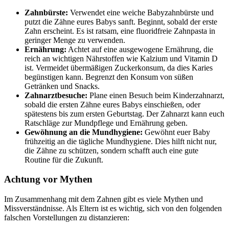
Zahnbürste:
Verwendet eine weiche Babyzahnbürste und
putzt die Zähne eures Babys sanft. Beginnt, sobald der erste
Zahn erscheint. Es ist ratsam, eine fluoridfreie Zahnpasta in
geringer Menge zu verwenden.
Ernährung:
Achtet auf eine ausgewogene Ernährung, die
reich an wichtigen Nährstoffen wie Kalzium und Vitamin D
ist. Vermeidet übermäßigen Zuckerkonsum, da dies Karies
begünstigen kann. Begrenzt den Konsum von süßen
Getränken und Snacks.
Zahnarztbesuche:
Plane einen Besuch beim Kinderzahnarzt,
sobald die ersten Zähne eures Babys einschießen, oder
spätestens bis zum ersten Geburtstag. Der Zahnarzt kann euch
Ratschläge zur Mundpflege und Ernährung geben.
Gewöhnung an die Mundhygiene:
Gewöhnt euer Baby
frühzeitig an die tägliche Mundhygiene. Dies hilft nicht nur,
die Zähne zu schützen, sondern schafft auch eine gute
Routine für die Zukunft.
Achtung vor Mythen
Im Zusammenhang mit dem Zahnen gibt es viele Mythen und
Missverständnisse. Als Eltern ist es wichtig, sich von den folgenden
falschen Vorstellungen zu distanzieren: