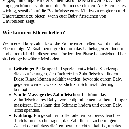
zeigen, und einige Kinder zahnen fast ohne Beschwerden. Andere
hingegen können stark unter den Schmerzen leiden. Als Eltern ist es
wichtig, sensibel auf die Bedürfnisse eures Kindes zu reagieren und
Unterstützung zu bieten, wenn euer Baby Anzeichen von
Unwohlsein zeigt.
Wie können Eltern helfen?
Wenn euer Baby zahnt bzw. die Zähne einschießen, könnt ihr als
Eltern einige Maßnahmen ergreifen, um das Unbehagen zu lindern
und eurem Kind in dieser herausfordernden Phase beizustehen. Hier
sind einige bewährte Methoden:
Beißringe:
Beißringe sind speziell entwickelte Spielzeuge,
die dazu beitragen, den Juckreiz im Zahnfleisch zu lindern.
Diese Ringe können gekühlt werden, bevor sie eurem Baby
gegeben werden, was zusätzlich zur Schmerzlinderung
beiträgt.
Sanfte Massage des Zahnfleisches:
Ihr könnt das
Zahnfleisch eures Babys vorsichtig mit einem sauberen Finger
massieren. Dies kann den Schmerz lindern und eurem Baby
Trost spenden.
Kühlung:
Ein gekühlter Löffel oder ein sauberes, feuchtes
Tuch kann dazu beitragen, das Zahnfleisch zu beruhigen.
Achtet darauf, dass die Temperatur nicht zu kalt ist, um das