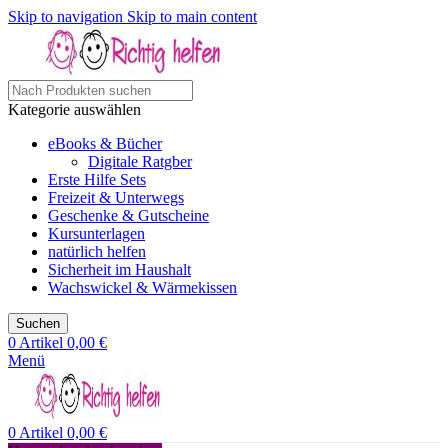
Skip to navigation
Skip to main content
Kategorie auswählen
eBooks & Bücher
Digitale Ratgber
Erste Hilfe Sets
Freizeit & Unterwegs
Geschenke & Gutscheine
Kursunterlagen
natürlich helfen
Sicherheit im Haushalt
Wachswickel & Wärmekissen
Suchen
0
Artikel
0,00
€
Menü
0
Artikel
0,00
€