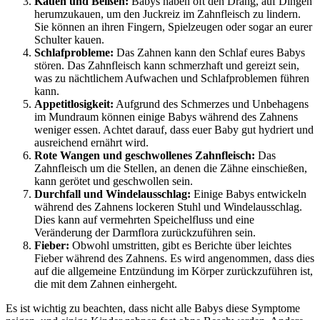
Kauen und Beißen:
Babys haben oft den Drang, auf Dingen
herumzukauen, um den Juckreiz im Zahnfleisch zu lindern.
Sie können an ihren Fingern, Spielzeugen oder sogar an eurer
Schulter kauen.
Schlafprobleme:
Das Zahnen kann den Schlaf eures Babys
stören. Das Zahnfleisch kann schmerzhaft und gereizt sein,
was zu nächtlichem Aufwachen und Schlafproblemen führen
kann.
Appetitlosigkeit:
Aufgrund des Schmerzes und Unbehagens
im Mundraum können einige Babys während des Zahnens
weniger essen. Achtet darauf, dass euer Baby gut hydriert und
ausreichend ernährt wird.
Rote Wangen und geschwollenes Zahnfleisch:
Das
Zahnfleisch um die Stellen, an denen die Zähne einschießen,
kann gerötet und geschwollen sein.
Durchfall und Windelausschlag:
Einige Babys entwickeln
während des Zahnens lockeren Stuhl und Windelausschlag.
Dies kann auf vermehrten Speichelfluss und eine
Veränderung der Darmflora zurückzuführen sein.
Fieber:
Obwohl umstritten, gibt es Berichte über leichtes
Fieber während des Zahnens. Es wird angenommen, dass dies
auf die allgemeine Entzündung im Körper zurückzuführen ist,
die mit dem Zahnen einhergeht.
Es ist wichtig zu beachten, dass nicht alle Babys diese Symptome