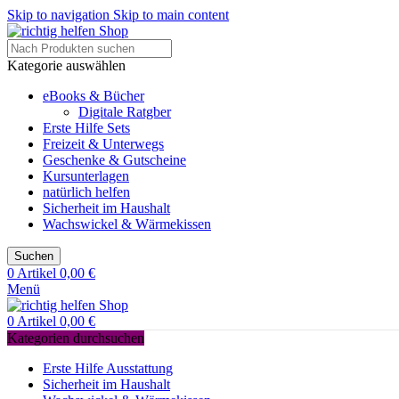
Skip to navigation
Skip to main content
Kategorie auswählen
eBooks & Bücher
Digitale Ratgber
Erste Hilfe Sets
Freizeit & Unterwegs
Geschenke & Gutscheine
Kursunterlagen
natürlich helfen
Sicherheit im Haushalt
Wachswickel & Wärmekissen
Suchen
0
Artikel
0,00
€
Menü
0
Artikel
0,00
€
Kategorien durchsuchen
Erste Hilfe Ausstattung
Sicherheit im Haushalt